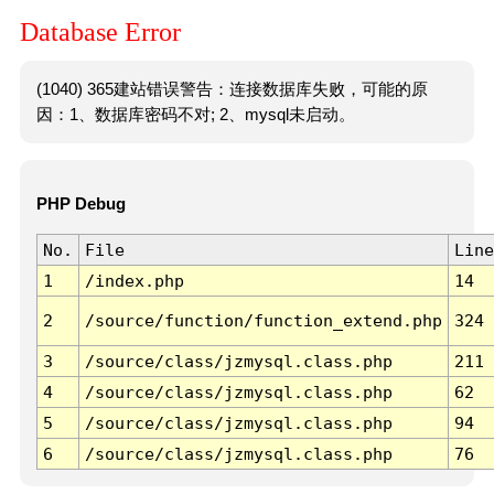
Database Error
(1040) 365建站错误警告：连接数据库失败，可能的原
因：1、数据库密码不对; 2、mysql未启动。
PHP Debug
No.
File
Line
1
/index.php
14
2
/source/function/function_extend.php
324
3
/source/class/jzmysql.class.php
211
4
/source/class/jzmysql.class.php
62
5
/source/class/jzmysql.class.php
94
6
/source/class/jzmysql.class.php
76