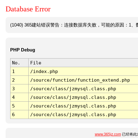
Database Error
(1040) 365建站错误警告：连接数据库失败，可能的原因：1、数
PHP Debug
No.
File
1
/index.php
2
/source/function/function_extend.php
3
/source/class/jzmysql.class.php
4
/source/class/jzmysql.class.php
5
/source/class/jzmysql.class.php
6
/source/class/jzmysql.class.php
www.365jz.com
已经将此