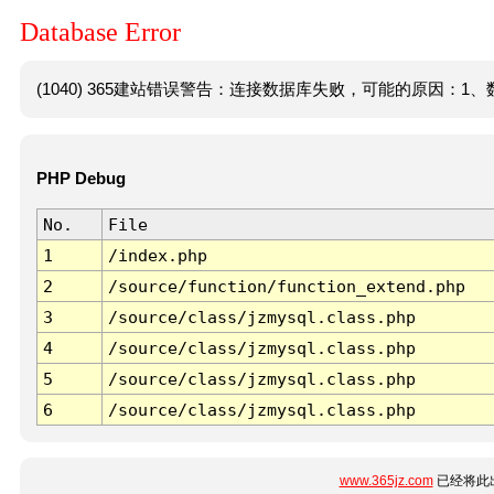
Database Error
(1040) 365建站错误警告：连接数据库失败，可能的原因：1、数
PHP Debug
No.
File
1
/index.php
2
/source/function/function_extend.php
3
/source/class/jzmysql.class.php
4
/source/class/jzmysql.class.php
5
/source/class/jzmysql.class.php
6
/source/class/jzmysql.class.php
www.365jz.com
已经将此