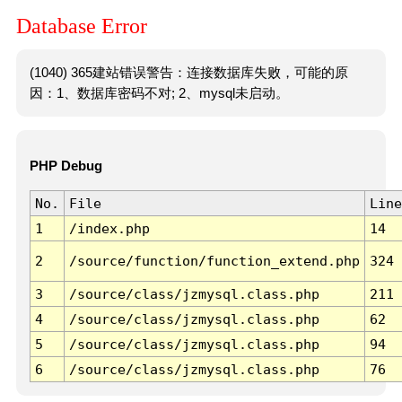
Database Error
(1040) 365建站错误警告：连接数据库失败，可能的原
因：1、数据库密码不对; 2、mysql未启动。
PHP Debug
No.
File
Line
1
/index.php
14
2
/source/function/function_extend.php
324
3
/source/class/jzmysql.class.php
211
4
/source/class/jzmysql.class.php
62
5
/source/class/jzmysql.class.php
94
6
/source/class/jzmysql.class.php
76