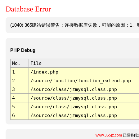
Database Error
(1040) 365建站错误警告：连接数据库失败，可能的原因：1、数
PHP Debug
No.
File
1
/index.php
2
/source/function/function_extend.php
3
/source/class/jzmysql.class.php
4
/source/class/jzmysql.class.php
5
/source/class/jzmysql.class.php
6
/source/class/jzmysql.class.php
www.365jz.com
已经将此