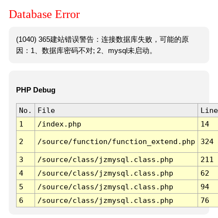
Database Error
(1040) 365建站错误警告：连接数据库失败，可能的原
因：1、数据库密码不对; 2、mysql未启动。
PHP Debug
No.
File
Line
1
/index.php
14
2
/source/function/function_extend.php
324
3
/source/class/jzmysql.class.php
211
4
/source/class/jzmysql.class.php
62
5
/source/class/jzmysql.class.php
94
6
/source/class/jzmysql.class.php
76