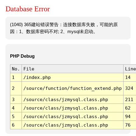
Database Error
(1040) 365建站错误警告：连接数据库失败，可能的原
因：1、数据库密码不对; 2、mysql未启动。
PHP Debug
No.
File
Line
1
/index.php
14
2
/source/function/function_extend.php
324
3
/source/class/jzmysql.class.php
211
4
/source/class/jzmysql.class.php
62
5
/source/class/jzmysql.class.php
94
6
/source/class/jzmysql.class.php
76