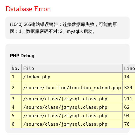
Database Error
(1040) 365建站错误警告：连接数据库失败，可能的原
因：1、数据库密码不对; 2、mysql未启动。
PHP Debug
No.
File
Line
1
/index.php
14
2
/source/function/function_extend.php
324
3
/source/class/jzmysql.class.php
211
4
/source/class/jzmysql.class.php
62
5
/source/class/jzmysql.class.php
94
6
/source/class/jzmysql.class.php
76