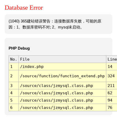
Database Error
(1040) 365建站错误警告：连接数据库失败，可能的原
因：1、数据库密码不对; 2、mysql未启动。
PHP Debug
No.
File
Line
1
/index.php
14
2
/source/function/function_extend.php
324
3
/source/class/jzmysql.class.php
211
4
/source/class/jzmysql.class.php
62
5
/source/class/jzmysql.class.php
94
6
/source/class/jzmysql.class.php
76