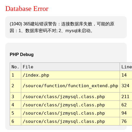
Database Error
(1040) 365建站错误警告：连接数据库失败，可能的原
因：1、数据库密码不对; 2、mysql未启动。
PHP Debug
No.
File
Line
1
/index.php
14
2
/source/function/function_extend.php
324
3
/source/class/jzmysql.class.php
211
4
/source/class/jzmysql.class.php
62
5
/source/class/jzmysql.class.php
94
6
/source/class/jzmysql.class.php
76