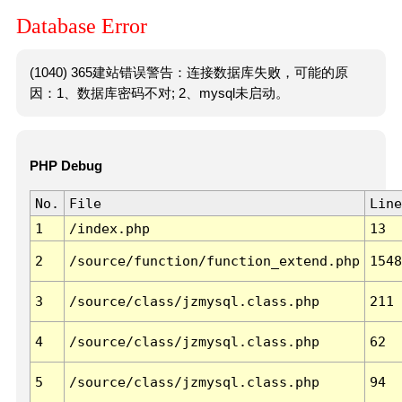
Database Error
(1040) 365建站错误警告：连接数据库失败，可能的原
因：1、数据库密码不对; 2、mysql未启动。
PHP Debug
No.
File
Line
1
/index.php
13
2
/source/function/function_extend.php
1548
3
/source/class/jzmysql.class.php
211
4
/source/class/jzmysql.class.php
62
5
/source/class/jzmysql.class.php
94