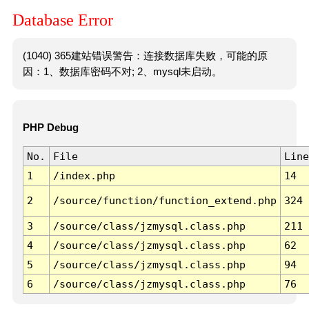
Database Error
(1040) 365建站错误警告：连接数据库失败，可能的原
因：1、数据库密码不对; 2、mysql未启动。
PHP Debug
No.
File
Line
1
/index.php
14
2
/source/function/function_extend.php
324
3
/source/class/jzmysql.class.php
211
4
/source/class/jzmysql.class.php
62
5
/source/class/jzmysql.class.php
94
6
/source/class/jzmysql.class.php
76