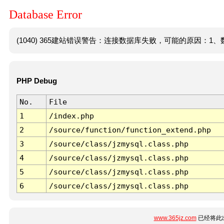
Database Error
(1040) 365建站错误警告：连接数据库失败，可能的原因：1、数
PHP Debug
No.
File
1
/index.php
2
/source/function/function_extend.php
3
/source/class/jzmysql.class.php
4
/source/class/jzmysql.class.php
5
/source/class/jzmysql.class.php
6
/source/class/jzmysql.class.php
www.365jz.com
已经将此