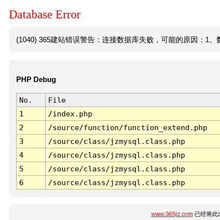
Database Error
(1040) 365建站错误警告：连接数据库失败，可能的原因：1、数
PHP Debug
No.
File
1
/index.php
2
/source/function/function_extend.php
3
/source/class/jzmysql.class.php
4
/source/class/jzmysql.class.php
5
/source/class/jzmysql.class.php
6
/source/class/jzmysql.class.php
www.365jz.com
已经将此