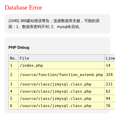
Database Error
(1040) 365建站错误警告：连接数据库失败，可能的原
因：1、数据库密码不对; 2、mysql未启动。
PHP Debug
No.
File
Line
1
/index.php
14
2
/source/function/function_extend.php
324
3
/source/class/jzmysql.class.php
211
4
/source/class/jzmysql.class.php
62
5
/source/class/jzmysql.class.php
94
6
/source/class/jzmysql.class.php
76