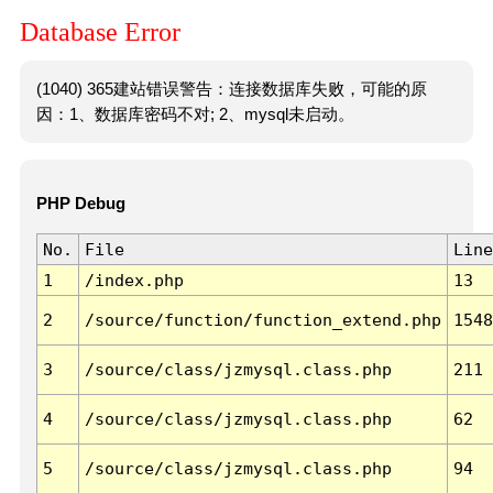
Database Error
(1040) 365建站错误警告：连接数据库失败，可能的原
因：1、数据库密码不对; 2、mysql未启动。
PHP Debug
No.
File
Line
1
/index.php
13
2
/source/function/function_extend.php
1548
3
/source/class/jzmysql.class.php
211
4
/source/class/jzmysql.class.php
62
5
/source/class/jzmysql.class.php
94