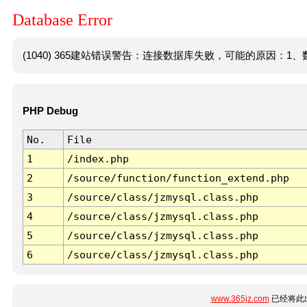
Database Error
(1040) 365建站错误警告：连接数据库失败，可能的原因：1、数
PHP Debug
No.
File
1
/index.php
2
/source/function/function_extend.php
3
/source/class/jzmysql.class.php
4
/source/class/jzmysql.class.php
5
/source/class/jzmysql.class.php
6
/source/class/jzmysql.class.php
www.365jz.com
已经将此