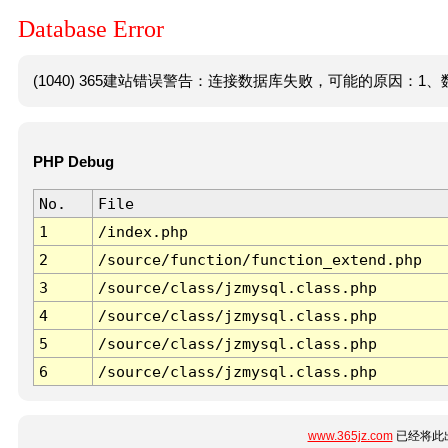
Database Error
(1040) 365建站错误警告：连接数据库失败，可能的原因：1、数
PHP Debug
No.
File
1
/index.php
2
/source/function/function_extend.php
3
/source/class/jzmysql.class.php
4
/source/class/jzmysql.class.php
5
/source/class/jzmysql.class.php
6
/source/class/jzmysql.class.php
www.365jz.com
已经将此