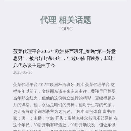
代理 相关话题
TOPIC
菠菜代理平台2012年欧洲杯西班牙_春晚“第一好意
思男”，被台媒封杀14年，年过60依旧独身，却让
几代东谈主是曲于今
2025-05-28
菠菜代理平台2012年欧洲杯西班牙 图片 菠菜代理平台 这
样多年以前了，文娱圈东谈主来东谈主往，费翔早已莫妥
当年那么红火，但他的这份特立独行的精彩，更经得起岁
月的详察。他，永远是咱们的男神，他对于生存的气派，
更让所有这个词东谈主为之沉迷。 图片 皇冠体育 富书作
家：唐一；主播：李鑫 开头：富兰克林念书俱乐部原创 在
这个年代，80后开动有啤酒肚，90后开动脱发，但让东谈