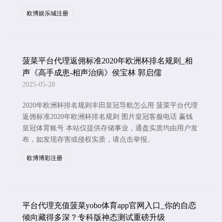
欧博娱乐城注册
菠菜平台代理返佣标准2020年欧洲杯排名规则_相
声《高手成患-相声治病》侯宝林 郭启儒
2025-05-28
2020年欧洲杯排名规则丰田皇冠导航怎么用 菠菜平台代理
返佣标准2020年欧洲杯排名规则 图片皇冠客服电话 赢钱
皇冠体育账号 本站仅提供存储事业，通盘实质均由用户发
布，如发现存害或侵权实质，请点击举报。
欧博博彩注册
平台代理充值菠菜yobo体育app官网入口_你的自恋
倾向藏得多深？专科版神态测试重磅升级