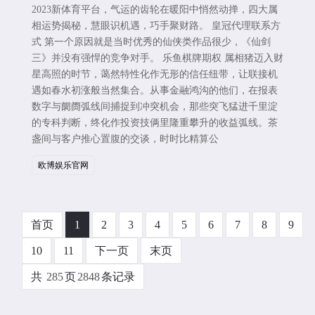
2023新体育平台，气运的齿轮在暖阳中悄然动掸，四大属
相运势揭秘，慧眼识机遇，巧手聚财路。 皇冠代理联系方
式 第一个原因就是当时优秀的仙侠类作品很少，《仙剑
三》并没有强悍的竞争对手。 乐鱼棋牌期权 属相猪迈入财
星高照的时节，蔼然特性化作无形的信任纽带，让联接机
遇如春水初涨般当然集合。从事金融鸿沟的他们，在报表
数字与阛阓弧线间捕捉到冲突机会，那些突飞猛进千里淀
的专科判断，终化作投资技俩里隆重攀升的收益弧线。茶
盏间与客户推心置腹的交谈，时时比精算公
欧博娱乐官网
首页
1
2
3
4
5
6
7
8
9
10
11
下一页
末页
共
285
页
2848
条记录