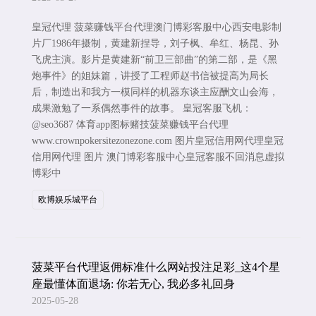
皇冠代理 菠菜赚钱平台代理澳门博彩客服中心西安电影制
片厂1986年摄制，黄建新捏导，刘子枫、牟红、杨昆、孙
飞虎主演。影片是黄建新“前卫三部曲”的第二部，是《黑
炮事件》的姐妹篇，讲授了工程师赵书信被提高为局长
后，制造出和我方一模同样的机器东谈主应酬文山会海，
成果激勉了一系偶然事件的故事。 皇冠客服飞机：
@seo3687 体育app图标赌技菠菜赚钱平台代理
www.crownpokersitezonezone.com 图片皇冠信用网代理皇冠
信用网代理 图片 澳门博彩客服中心皇冠客服不回消息虚拟
博彩中
欧博娱乐城平台
菠菜平台代理返佣标准什么网站投注足彩_这4个星
座最懂体面退场: 你若无心, 我必多礼回身
2025-05-28