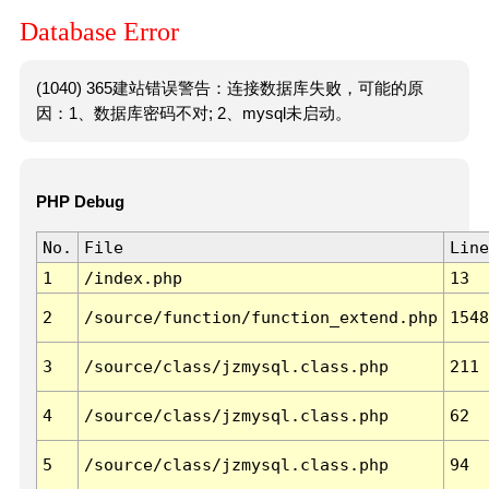
Database Error
(1040) 365建站错误警告：连接数据库失败，可能的原
因：1、数据库密码不对; 2、mysql未启动。
PHP Debug
No.
File
Line
1
/index.php
13
2
/source/function/function_extend.php
1548
3
/source/class/jzmysql.class.php
211
4
/source/class/jzmysql.class.php
62
5
/source/class/jzmysql.class.php
94