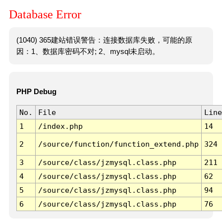
Database Error
(1040) 365建站错误警告：连接数据库失败，可能的原
因：1、数据库密码不对; 2、mysql未启动。
PHP Debug
No.
File
Line
1
/index.php
14
2
/source/function/function_extend.php
324
3
/source/class/jzmysql.class.php
211
4
/source/class/jzmysql.class.php
62
5
/source/class/jzmysql.class.php
94
6
/source/class/jzmysql.class.php
76