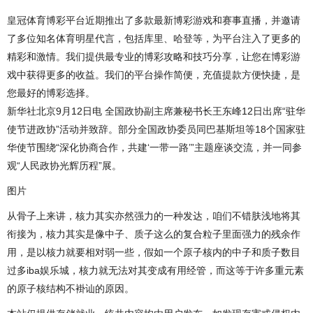
皇冠体育博彩平台近期推出了多款最新博彩游戏和赛事直播，并邀请
了多位知名体育明星代言，包括库里、哈登等，为平台注入了更多的
精彩和激情。我们提供最专业的博彩攻略和技巧分享，让您在博彩游
戏中获得更多的收益。我们的平台操作简便，充值提款方便快捷，是
您最好的博彩选择。
新华社北京9月12日电 全国政协副主席兼秘书长王东峰12日出席“驻华
使节进政协”活动并致辞。部分全国政协委员同巴基斯坦等18个国家驻
华使节围绕“深化协商合作，共建‘一带一路’”主题座谈交流，并一同参
观“人民政协光辉历程”展。
图片
从骨子上来讲，核力其实亦然强力的一种发达，咱们不错肤浅地将其
衔接为，核力其实是像中子、质子这么的复合粒子里面强力的残余作
用，是以核力就要相对弱一些，假如一个原子核内的中子和质子数目
过多iba娱乐城，核力就无法对其变成有用经管，而这等于许多重元素
的原子核结构不褂讪的原因。