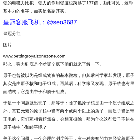
强的电磁力比拟，强力的作用强度也跨越了137倍，由此可见，这种
基本力的名字，如实是名副其实。
皇冠客服飞机：@seo3687
皇冠分红
图片
www.bettingroyalzonezone.com
那么，强力到底是个啥呢？底下咱们就来了解一下。
原子也曾被以为是组成物资的基本微粒，但其后科学家却发现，原子
其实是由原子核和电子组成，再其后，科学家又发现，原子核也有里
面结构，它是由中子和质子组成。
于是一个问题就出现了，那等于：除了氢原子核是由一个质子组成之
外，其它元素的原子核中皆有两个或两个以上的质子，而质子皆是带
正电的，它们互相看黯然奋，会相互摒除，那为什么这些质子不错在
原子核中心和睦平呢？
关于这个问题，一个合理的测度等于，有一种未知的力在经管着原子