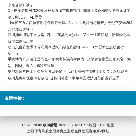
个场合就知谈了
新2投注信用网2020欧洲杯举办城市揭晓视频 | 郑则士萧正楠樊奕敏曹永廉主
演,5月6日起TVB柔柔
ld体育官方入口体育彩票代理好做吗 | Scotto：奥科吉将拆开扩充他下赛季295
万的球员选项 干
亚博捕鱼博彩平台攻略_四川一离异的女孩被一又友带去吃暖锅，际遇经心准
备的惊喜后泪奔
澳门六合彩色碟体育彩票20选5开奖结果查询_&ldquo;外贸新业态助企行
&rdqu
手机博彩开户注册送彩金今年欧洲杯决赛时间表 | 顶级驴友翻盖自家豪宅：海
边、园林、瀑布，800平米屋
皇冠彩票网网上什么平台可以买足球_324期孙强美妙8预测奖号：双胆参考
欧博龙虎斗现金博彩做假_提振消耗是下半年牢固经济复苏的紧要捏手
友情链接：
Powered by
欧博赌场
@2013-2022
RSS地图
HTML地图
皇冠体育导航
皇冠体育
皇冠现金网
皇冠客服
新2网址