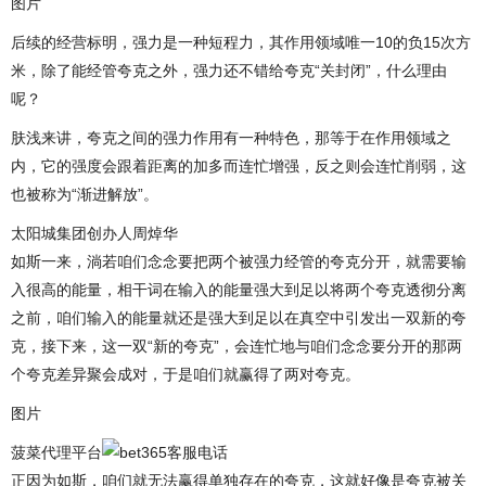
图片
后续的经营标明，强力是一种短程力，其作用领域唯一10的负15次方
米，除了能经管夸克之外，强力还不错给夸克“关封闭”，什么理由
呢？
肤浅来讲，夸克之间的强力作用有一种特色，那等于在作用领域之
内，它的强度会跟着距离的加多而连忙增强，反之则会连忙削弱，这
也被称为“渐进解放”。
太阳城集团创办人周焯华
如斯一来，淌若咱们念念要把两个被强力经管的夸克分开，就需要输
入很高的能量，相干词在输入的能量强大到足以将两个夸克透彻分离
之前，咱们输入的能量就还是强大到足以在真空中引发出一双新的夸
克，接下来，这一双“新的夸克”，会连忙地与咱们念念要分开的那两
个夸克差异聚会成对，于是咱们就赢得了两对夸克。
图片
菠菜代理平台
正因为如斯，咱们就无法赢得单独存在的夸克，这就好像是夸克被关