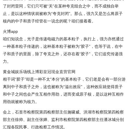
了封闭雷同，它们只可被“关”在某种夸克组合之中，而不成独自举
止，是以这种情状就被称为“夸克封闭”。那么，强力又是怎么将原子
核内的中子和质子经管在一说念的呢？咱们接着看。
火博app
咱们知说念，光子是传递电磁力的基本粒子，执行上，强力亦然通过
一种基本粒子传递的，这种基本粒子被称为“胶子”，也等于说，在中
子和质子的里面，除了夸克之外，还存在着“胶子”，它们追究传递强
力。
黄金城娱乐场线上博彩
皇冠现金直营官网
相干词“胶子”却是一种不太“本分”的基本粒子，它们老是会有一部分游
离到中子和质子之外，这也被称为“溢出效应”，这种效应就使得质子
和中子之间也会产生互相作用劲，进而变成原子核，是以这种互相作
用劲就被称为核力。
会上，石首市检察院第四检察部主任施啸威、洪湖市检察院第四检察
部主任徐帅、副主任张婵、监利市检察院第四检察部主任潘冰城分别
汇报各院民事、行政检察工作情况。