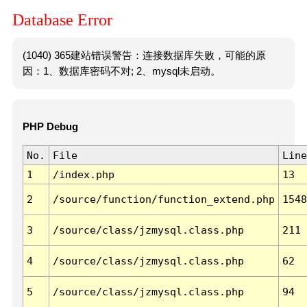
Database Error
(1040) 365建站错误警告：连接数据库失败，可能的原
因：1、数据库密码不对; 2、mysql未启动。
PHP Debug
No.
File
Line
1
/index.php
13
2
/source/function/function_extend.php
1548
3
/source/class/jzmysql.class.php
211
4
/source/class/jzmysql.class.php
62
5
/source/class/jzmysql.class.php
94