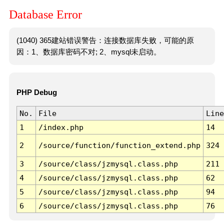
Database Error
(1040) 365建站错误警告：连接数据库失败，可能的原
因：1、数据库密码不对; 2、mysql未启动。
PHP Debug
No.
File
Line
1
/index.php
14
2
/source/function/function_extend.php
324
3
/source/class/jzmysql.class.php
211
4
/source/class/jzmysql.class.php
62
5
/source/class/jzmysql.class.php
94
6
/source/class/jzmysql.class.php
76