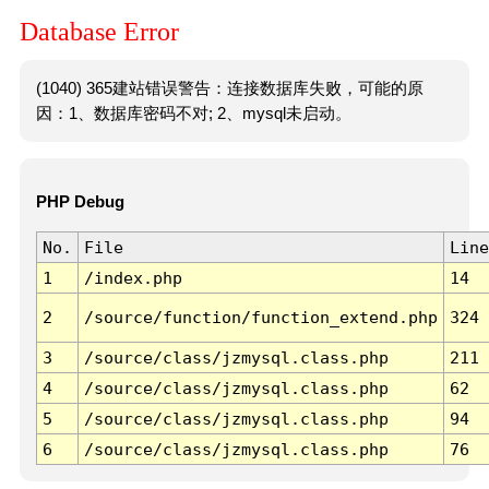
Database Error
(1040) 365建站错误警告：连接数据库失败，可能的原
因：1、数据库密码不对; 2、mysql未启动。
PHP Debug
No.
File
Line
1
/index.php
14
2
/source/function/function_extend.php
324
3
/source/class/jzmysql.class.php
211
4
/source/class/jzmysql.class.php
62
5
/source/class/jzmysql.class.php
94
6
/source/class/jzmysql.class.php
76